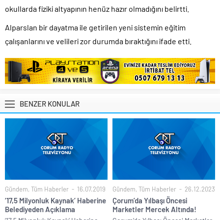
okullarda fiziki altyapının henüz hazır olmadığını belirtti.
Alparslan bir dayatma ile getirilen yeni sistemin eğitim
çalışanlarını ve velileri zor durumda bıraktığını ifade etti.
BENZER KONULAR
Gündem
,
Tüm Haberler
16.07.2019
Gündem
,
Tüm Haberler
26.12.2023
‘17,5 Milyonluk Kaynak’ Haberine
Çorum’da Yılbaşı Öncesi
Belediyeden Açıklama
Marketler Mercek Altında!