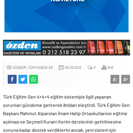
GÜNDEM
TÜM HABERLER
06.09.2012
0
848
A
A
-
+
Türk Eğitim-Sen 4+4+4 eğitim sistemiyle ilgili yaşanan
sorunları gündeme getirerek iktidarı eleştirdi. Türk Eğitim-Sen
Başkanı Mahmut Alparslan İmam Hatip Ortaokullarının eğitme
açılması ve Seçmeli Kuran’ı Kerim derslerinin getirilmesine
sonuna kadar destek verdiklerini ancak, yeni sistem için