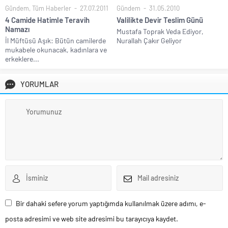
Gündem
,
Tüm Haberler
27.07.2011
Gündem
31.05.2010
4 Camide Hatimle Teravih
Valilikte Devir Teslim Günü
Namazı
Mustafa Toprak Veda Ediyor,
İl Müftüsü Aşık: Bütün camilerde
Nurallah Çakır Geliyor
mukabele okunacak, kadınlara ve
erkeklere...
YORUMLAR
Bir dahaki sefere yorum yaptığımda kullanılmak üzere adımı, e-
posta adresimi ve web site adresimi bu tarayıcıya kaydet.