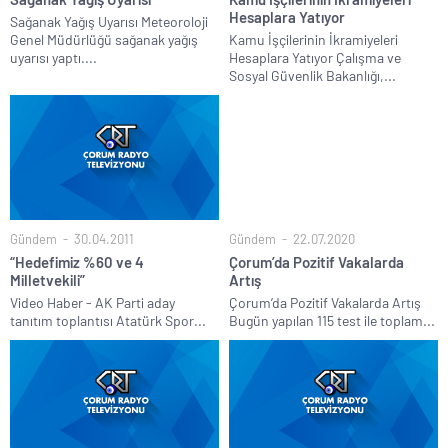
Hesaplara Yatıyor
Sağanak Yağış Uyarısı Meteoroloji
Genel Müdürlüğü sağanak yağış
Kamu İşçilerinin İkramiyeleri
uyarısı yaptı....
Hesaplara Yatıyor Çalışma ve
Sosyal Güvenlik Bakanlığı,...
Gündem
30.04.2011
Gündem
22.07.2020
“Hedefimiz %60 ve 4
Çorum’da Pozitif Vakalarda
Milletvekili”
Artış
Video Haber - AK Parti aday
Çorum’da Pozitif Vakalarda Artış
tanıtım toplantısı Atatürk Spor...
Bugün yapılan 115 test ile toplam...