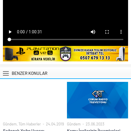
BENZER KONULAR
Gündem
,
Tüm Haberler
24.04.2019
Gündem
23.06.2023
Sağanak Yağış Uyarısı
Kamu İşçilerinin İkramiyeleri