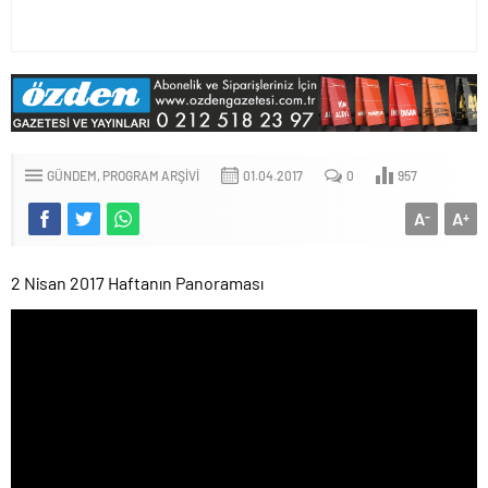
GÜNDEM
PROGRAM ARŞIVI
01.04.2017
0
957
A
A
-
+
2 Nisan 2017 Haftanın Panoraması