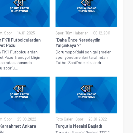
m
,
Spor
14.01.2025
Spor
,
Tüm Haberler
06.12.2011
 FK’li Futbolculardan
“Daha Önce Neredeydin
yet Pozu
Yalçınkaya ?”
FK’li Futbolculardan
Çorumspor'daki son gelişmeler
yet Pozu Trendyol 1.ligin
spor yönetmenleri tarafından
tasında sahasında
Futbol Saati'nde ele alındı
ulspor’u...
m
,
Spor
25.08.2022
Foto Galeri
,
Spor
25.01.2022
 Karaahmet Ankara
Turgutlu Mesaisi Başladı
su
Turgutlu Mesaisi Başladı TFF 2.