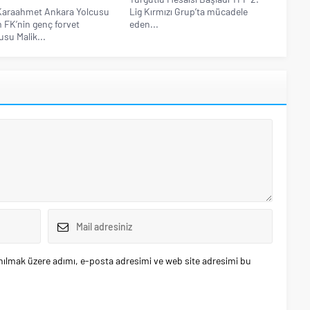
 Karaahmet Ankara Yolcusu
Lig Kırmızı Grup’ta mücadele
FK’nin genç forvet
eden...
su Malik...
nılmak üzere adımı, e-posta adresimi ve web site adresimi bu