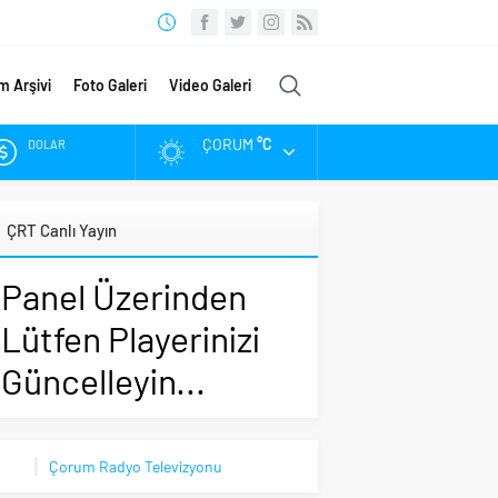
m Arşivi
Foto Galeri
Video Galeri
ÇORUM
°C
DOLAR
EURO
ÇRT Canlı Yayın
ALTIN
Panel Üzerinden
BIST
Lütfen Playerinizi
Güncelleyin...
Çorum Radyo Televizyonu