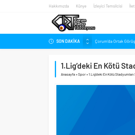
Hakkımızda
Künye
İzleyici Temsilcisi
İle
SON DAKİKA
Çorum’da Ortak Görüş,
Belediye Meclisi Topla
Süper Lig’de Transfer 
1.Lig’deki En Kötü Sta
Gökel’den Çorum’a: Bal
Anasayfa
»
Spor
»
1.Lig’deki En Kötü Stadyumları 
Kırmızı-Siyahlılarda 
Penetra, Süper Lig’in 
Arca Çorum FK Yeni S
Stadyumdaki Hazırlıkl