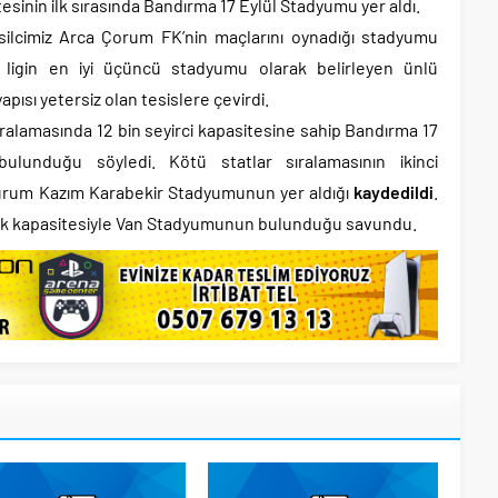
tesinin ilk sırasında Bandırma 17 Eylül Stadyumu yer aldı.
silcimiz Arca Çorum FK’nin maçlarını oynadığı stadyumu
ligin en iyi üçüncü stadyumu olarak belirleyen ünlü
apısı yetersiz olan tesislere çevirdi.
ıralamasında 12 bin seyirci kapasitesine sahip Bandırma 17
ulunduğu söyledi. Kötü statlar sıralamasının ikinci
zurum Kazım Karabekir Stadyumunun yer aldığı
kaydedildi
.
şilik kapasitesiyle Van Stadyumunun bulunduğu savundu.